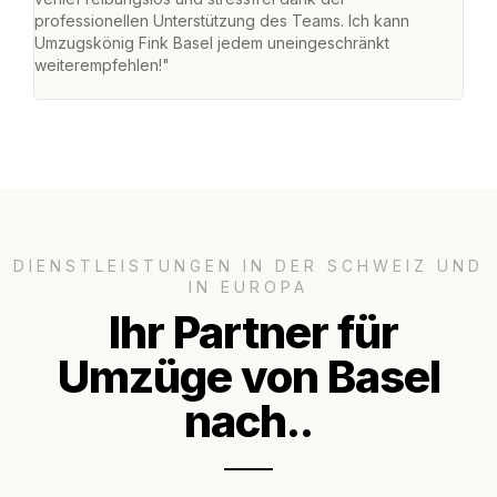
professionellen Unterstützung des Teams. Ich kann
mein
Umzugskönig Fink Basel jedem uneingeschränkt
mein
weiterempfehlen!"
gros
DIENSTLEISTUNGEN IN DER SCHWEIZ UND
IN EUROPA
Ihr Partner für
Umzüge von Basel
nach..