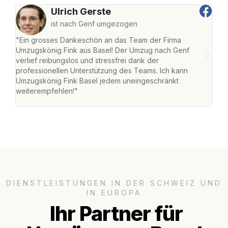
Ulrich Gerste
ist nach Genf umgezogen
"Ein grosses Dankeschön an das Team der Firma
"Die
Umzugskönig Fink aus Basel! Der Umzug nach Genf
Ret
verlief reibungslos und stressfrei dank der
war 
professionellen Unterstützung des Teams. Ich kann
mein
Umzugskönig Fink Basel jedem uneingeschränkt
mein
weiterempfehlen!"
gros
DIENSTLEISTUNGEN IN DER SCHWEIZ UND
IN EUROPA
Ihr Partner für