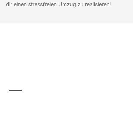
dir einen stressfreien Umzug zu realisieren!
UMZUGSKÖNIG FINK BASEL
Ihr Umzug oder
Transport
Sparen Sie bis zu 100 CHF bei Anfrage
Abwicklung innerhalb von 24 Stunden
Versichert bis zu 7.500 CHF