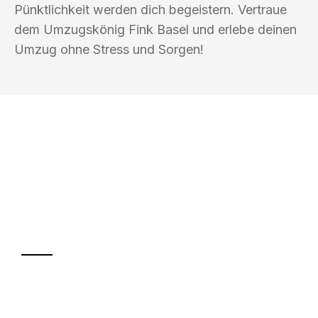
Pünktlichkeit werden dich begeistern. Vertraue
dem Umzugskönig Fink Basel und erlebe deinen
Umzug ohne Stress und Sorgen!
UMZUGSKÖNIG FINK BASEL
Ihr Umzug oder
Transport
Sparen Sie bis zu 100 CHF bei Anfrage
Abwicklung innerhalb von 24 Stunden