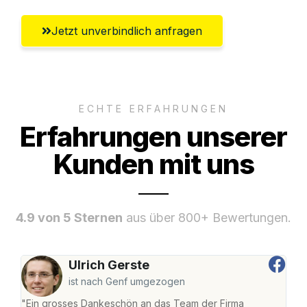
Jetzt unverbindlich anfragen
ECHTE ERFAHRUNGEN
Erfahrungen unserer
Kunden mit uns
4.9 von 5 Sternen
aus über 800+ Bewertungen.
Ulrich Gerste
ist nach Genf umgezogen
"Ein grosses Dankeschön an das Team der Firma
"Die