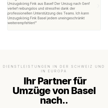
Umzugskönig Fink aus Basel! Der Umzug nach Genf
Ret
verlief reibungslos und stressfrei dank der
war 
professionellen Unterstützung des Teams. Ich kann
mein
Umzugskönig Fink Basel jedem uneingeschränkt
mein
weiterempfehlen!"
gros
DIENSTLEISTUNGEN IN DER SCHWEIZ UND
IN EUROPA
Ihr Partner für
Umzüge von Basel
nach..