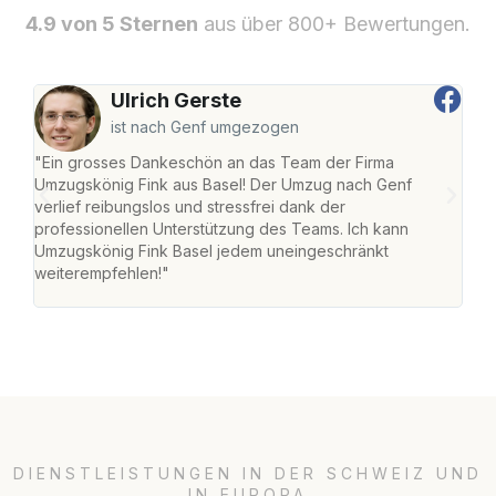
4.9 von 5 Sternen
aus über 800+ Bewertungen.
Ulrich Gerste
ist nach Genf umgezogen
"Ein grosses Dankeschön an das Team der Firma
"Die
Umzugskönig Fink aus Basel! Der Umzug nach Genf
Ret
verlief reibungslos und stressfrei dank der
war 
professionellen Unterstützung des Teams. Ich kann
mein
Umzugskönig Fink Basel jedem uneingeschränkt
mein
weiterempfehlen!"
gros
DIENSTLEISTUNGEN IN DER SCHWEIZ UND
IN EUROPA