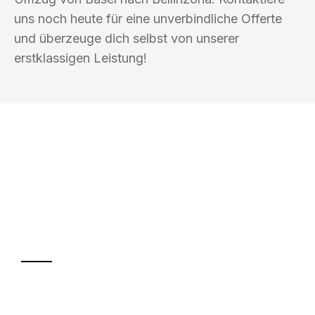
uns noch heute für eine unverbindliche Offerte
und überzeuge dich selbst von unserer
erstklassigen Leistung!
UMZUGSKÖNIG FINK BASEL
Ihr Umzug oder
Transport
Sparen Sie bis zu 100 CHF bei Anfrage
Abwicklung innerhalb von 24 Stunden