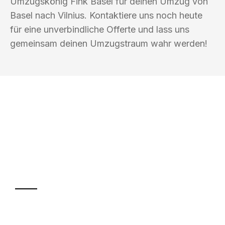
Umzugskönig Fink Basel für deinen Umzug von
Basel nach Vilnius. Kontaktiere uns noch heute
für eine unverbindliche Offerte und lass uns
gemeinsam deinen Umzugstraum wahr werden!
UMZUGSKÖNIG FINK BASEL
Ihr Umzug oder
Transport
Sparen Sie bis zu 100 CHF bei Anfrage