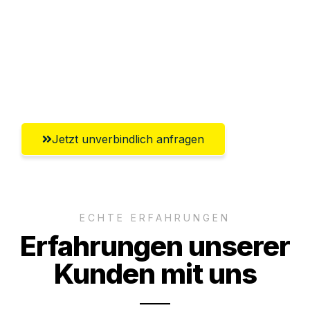
Abwicklung innerhalb von 24 Stunden
Versichert bis zu 7.500 CHF
Ggf. komplette Zollabwicklung inklusive
Umfassender Kundensupport aus Basel
Jetzt unverbindlich anfragen
ECHTE ERFAHRUNGEN
Erfahrungen unserer
Kunden mit uns