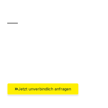
Ihr Umzug oder
Transport
Sparen Sie bis zu 100 CHF bei Anfrage
Abwicklung innerhalb von 24 Stunden
Versichert bis zu 7.500 CHF
Ggf. komplette Zollabwicklung inklusive
Umfassender Kundensupport aus Basel
Jetzt unverbindlich anfragen