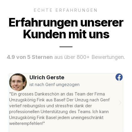
ECHTE ERFAHRUNGEN
Erfahrungen unserer
Kunden mit uns
4.9 von 5 Sternen
aus über 800+ Bewertungen.
Ulrich Gerste
ist nach Genf umgezogen
"Ein grosses Dankeschön an das Team der Firma
"Die
Umzugskönig Fink aus Basel! Der Umzug nach Genf
Ret
verlief reibungslos und stressfrei dank der
war 
professionellen Unterstützung des Teams. Ich kann
mein
Umzugskönig Fink Basel jedem uneingeschränkt
mein
weiterempfehlen!"
gros