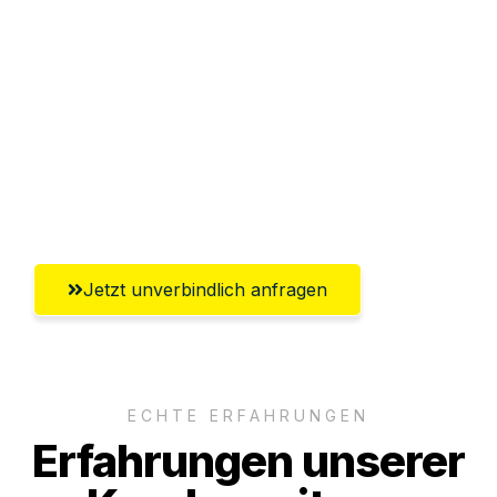
Sparen Sie bis zu 100 CHF bei Anfrage
Abwicklung innerhalb von 24 Stunden
Versichert bis zu 7.500 CHF
Ggf. komplette Zollabwicklung inklusive
Umfassender Kundensupport aus Basel
Jetzt unverbindlich anfragen
ECHTE ERFAHRUNGEN
Erfahrungen unserer