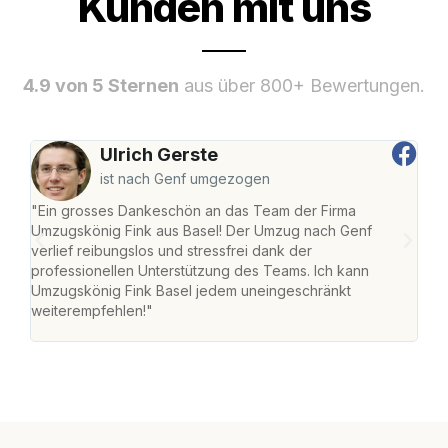
Kunden mit uns
4.9 von 5 Sternen
aus über 800+ Bewertungen.
Ulrich Gerste
ist nach Genf umgezogen
"Ein grosses Dankeschön an das Team der Firma
"Die
Umzugskönig Fink aus Basel! Der Umzug nach Genf
Ret
verlief reibungslos und stressfrei dank der
war 
professionellen Unterstützung des Teams. Ich kann
mein
Umzugskönig Fink Basel jedem uneingeschränkt
mein
weiterempfehlen!"
gros