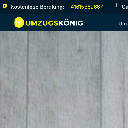
Kostenlose Beratung:
+41615882667
Gü
Umz