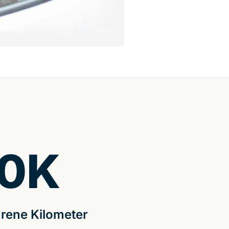
0
K
rene Kilometer