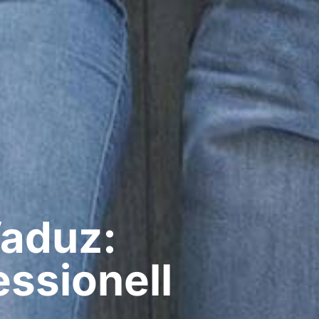
Vaduz:
ssionell​