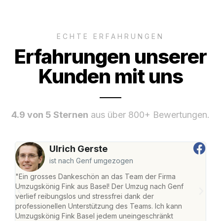
ECHTE ERFAHRUNGEN
Erfahrungen unserer
Kunden mit uns
4.9 von 5 Sternen
aus über 800+ Bewertungen.
Ulrich Gerste
ist nach Genf umgezogen
"Ein grosses Dankeschön an das Team der Firma
"Die
Umzugskönig Fink aus Basel! Der Umzug nach Genf
Ret
verlief reibungslos und stressfrei dank der
war 
professionellen Unterstützung des Teams. Ich kann
mein
Umzugskönig Fink Basel jedem uneingeschränkt
mein