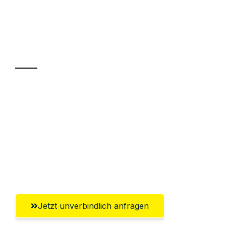
UMZUGSKÖNIG FINK BASEL
Ihr Umzug oder
Transport
Sparen Sie bis zu 100 CHF bei Anfrage
Abwicklung innerhalb von 24 Stunden
Versichert bis zu 7.500 CHF
Ggf. komplette Zollabwicklung inklusive
Umfassender Kundensupport aus Basel
Jetzt unverbindlich anfragen