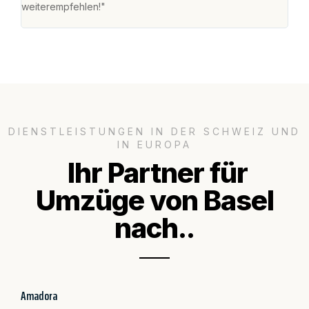
weiterempfehlen!"
gros
DIENSTLEISTUNGEN IN DER SCHWEIZ UND
IN EUROPA
Ihr Partner für
Umzüge von Basel
nach..
Amadora