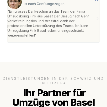
ist nach Genf umgezogen
"Ein grosses Dankeschön an das Team der Firma
"Die
Umzugskönig Fink aus Basel! Der Umzug nach Genf
Ret
verlief reibungslos und stressfrei dank der
war 
professionellen Unterstützung des Teams. Ich kann
mein
Umzugskönig Fink Basel jedem uneingeschränkt
mein
weiterempfehlen!"
gros
DIENSTLEISTUNGEN IN DER SCHWEIZ UND
IN EUROPA
Ihr Partner für
Umzüge von Basel