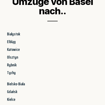
Umzüge von Basel
nach..
Białystok
Elbląg
Katowice
Olsztyn
Rybnik
Tychy
Bielsko-Biała
Gdańsk
Kielce