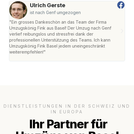
Ulrich Gerste
ist nach Genf umgezogen
"Ein grosses Dankeschön an das Team der Firma
"Die
Umzugskönig Fink aus Basel! Der Umzug nach Genf
Ret
verlief reibungslos und stressfrei dank der
war 
professionellen Unterstützung des Teams. Ich kann
mein
Umzugskönig Fink Basel jedem uneingeschränkt
mein
weiterempfehlen!"
gros
DIENSTLEISTUNGEN IN DER SCHWEIZ UND
IN EUROPA
Ihr Partner für