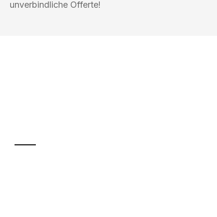
unverbindliche Offerte!
UMZUGSKÖNIG FINK BASEL
Ihr Umzug oder
Transport
Sparen Sie bis zu 100 CHF bei Anfrage
Abwicklung innerhalb von 24 Stunden
Versichert bis zu 7.500 CHF