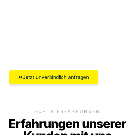
Sparen Sie bis zu 100 CHF bei Anfrage
Abwicklung innerhalb von 24 Stunden
Versichert bis zu 7.500 CHF
Ggf. komplette Zollabwicklung inklusive
Umfassender Kundensupport aus Basel
Jetzt unverbindlich anfragen
ECHTE ERFAHRUNGEN
Erfahrungen unserer