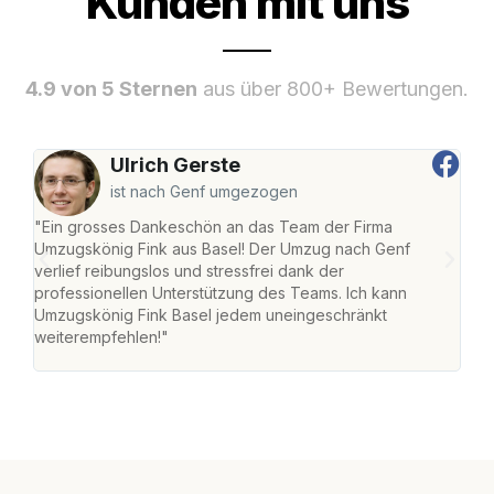
Kunden mit uns
4.9 von 5 Sternen
aus über 800+ Bewertungen.
Ulrich Gerste
ist nach Genf umgezogen
"Ein grosses Dankeschön an das Team der Firma
"Die
Umzugskönig Fink aus Basel! Der Umzug nach Genf
Ret
verlief reibungslos und stressfrei dank der
war 
professionellen Unterstützung des Teams. Ich kann
mein
Umzugskönig Fink Basel jedem uneingeschränkt
mein
weiterempfehlen!"
gros