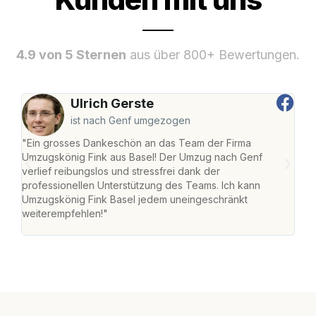
4.9 von 5 Sternen
aus über 800+ Bewertungen.
Ulrich Gerste
ist nach Genf umgezogen
"Ein grosses Dankeschön an das Team der Firma
"Die
Umzugskönig Fink aus Basel! Der Umzug nach Genf
Ret
verlief reibungslos und stressfrei dank der
war 
professionellen Unterstützung des Teams. Ich kann
mein
Umzugskönig Fink Basel jedem uneingeschränkt
mein
weiterempfehlen!"
gros