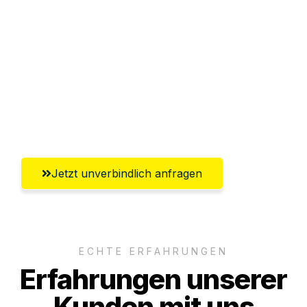
Sparen Sie bis zu 100 CHF bei Anfrage
Abwicklung innerhalb von 24 Stunden
Versichert bis zu 7.500 CHF
Ggf. komplette Zollabwicklung inklusive
Umfassender Kundensupport aus Basel
Jetzt unverbindlich anfragen
ECHTE ERFAHRUNGEN
Erfahrungen unserer
Kunden mit uns