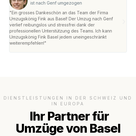
ist nach Genf umgezogen
"Ein grosses Dankeschön an das Team der Firma
"Die
Umzugskönig Fink aus Basel! Der Umzug nach Genf
Ret
verlief reibungslos und stressfrei dank der
war 
professionellen Unterstützung des Teams. Ich kann
mein
Umzugskönig Fink Basel jedem uneingeschränkt
mein
weiterempfehlen!"
gros
DIENSTLEISTUNGEN IN DER SCHWEIZ UND
IN EUROPA
Ihr Partner für
Umzüge von Basel