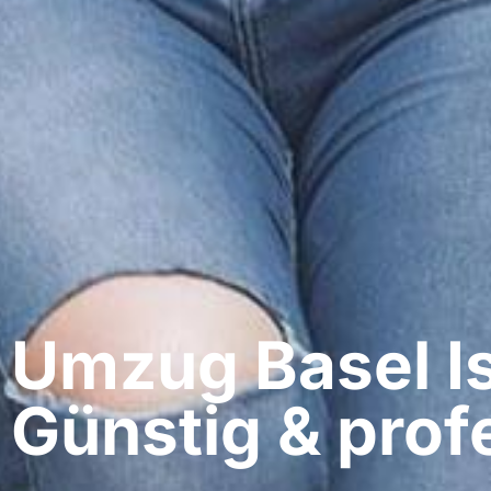
Umzug Basel​ I
Günstig & profe