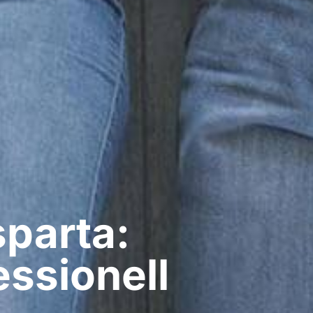
sparta:
ssionell​