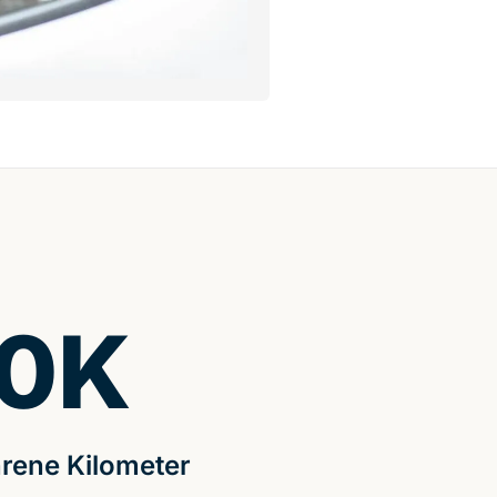
0
K
rene Kilometer