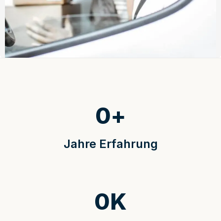
0
+
Jahre Erfahrung
0
K