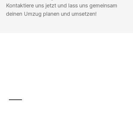
Kontaktiere uns jetzt und lass uns gemeinsam
deinen Umzug planen und umsetzen!
UMZUGSKÖNIG FINK BASEL
Ihr Umzug oder
Transport
Sparen Sie bis zu 100 CHF bei Anfrage
Abwicklung innerhalb von 24 Stunden