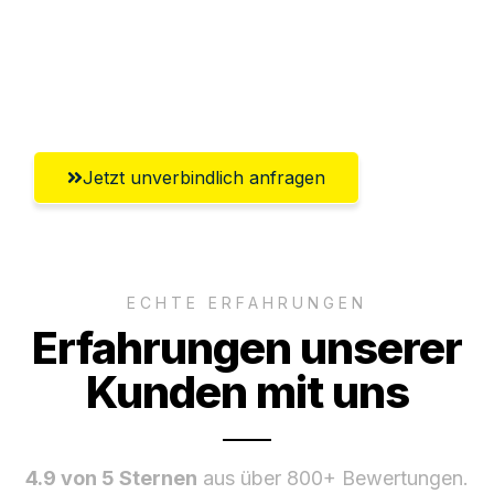
Versichert bis zu 7.500 CHF
Ggf. komplette Zollabwicklung inklusive
Umfassender Kundensupport aus Basel
Jetzt unverbindlich anfragen
ECHTE ERFAHRUNGEN
Erfahrungen unserer
Kunden mit uns
4.9 von 5 Sternen
aus über 800+ Bewertungen.