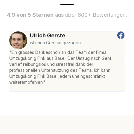
4.9 von 5 Sternen
aus über 800+ Bewertungen.
Ulrich Gerste
ist nach Genf umgezogen
"Ein grosses Dankeschön an das Team der Firma
"Die
Umzugskönig Fink aus Basel! Der Umzug nach Genf
Ret
verlief reibungslos und stressfrei dank der
war 
professionellen Unterstützung des Teams. Ich kann
mein
Umzugskönig Fink Basel jedem uneingeschränkt
mein
weiterempfehlen!"
gros