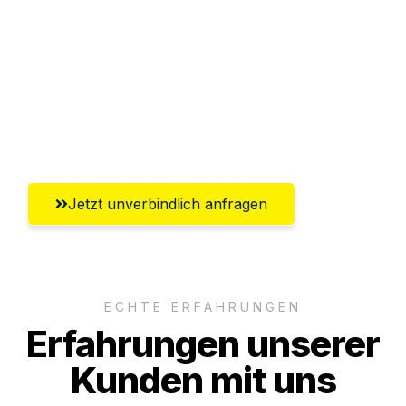
Abwicklung innerhalb von 24 Stunden
Versichert bis zu 7.500 CHF
Ggf. komplette Zollabwicklung inklusive
Umfassender Kundensupport aus Basel
Jetzt unverbindlich anfragen
ECHTE ERFAHRUNGEN
Erfahrungen unserer
Kunden mit uns