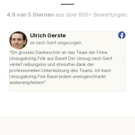
4.9 von 5 Sternen
aus über 800+ Bewertungen.
Ulrich Gerste
ist nach Genf umgezogen
"Ein grosses Dankeschön an das Team der Firma
"Die
Umzugskönig Fink aus Basel! Der Umzug nach Genf
Ret
verlief reibungslos und stressfrei dank der
war 
professionellen Unterstützung des Teams. Ich kann
mein
Umzugskönig Fink Basel jedem uneingeschränkt
mein
weiterempfehlen!"
gros