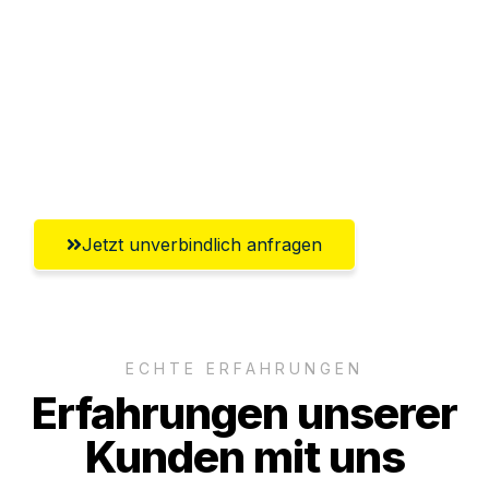
Abwicklung innerhalb von 24 Stunden
Versichert bis zu 7.500 CHF
Ggf. komplette Zollabwicklung inklusive
Umfassender Kundensupport aus Basel
Jetzt unverbindlich anfragen
ECHTE ERFAHRUNGEN
Erfahrungen unserer
Kunden mit uns