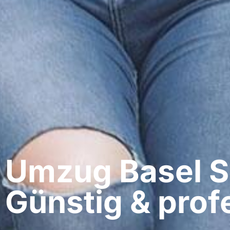
Umzug Basel​ S
Günstig & profe