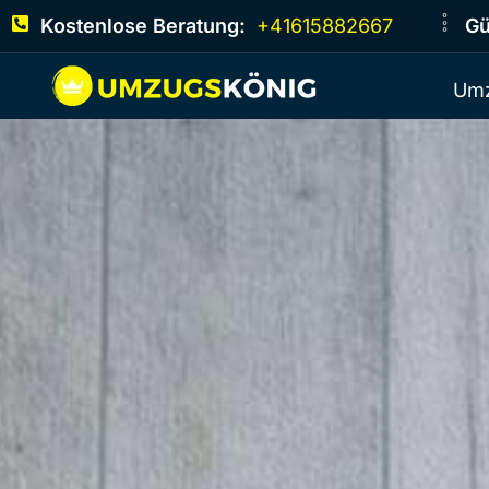
Kostenlose Beratung:
+41615882667
Gü
Umz