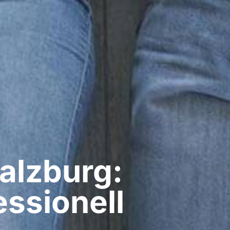
alzburg:
ssionell​