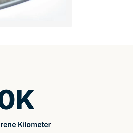
0
K
rene Kilometer