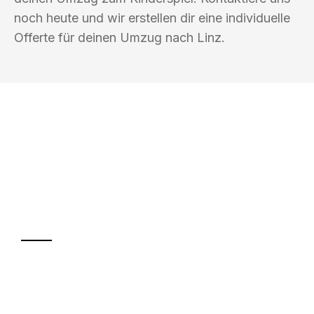
noch heute und wir erstellen dir eine individuelle
Offerte für deinen Umzug nach Linz.
UMZUGSKÖNIG FINK BASEL
Ihr Umzug oder
Transport
Sparen Sie bis zu 100 CHF bei Anfrage
Abwicklung innerhalb von 24 Stunden