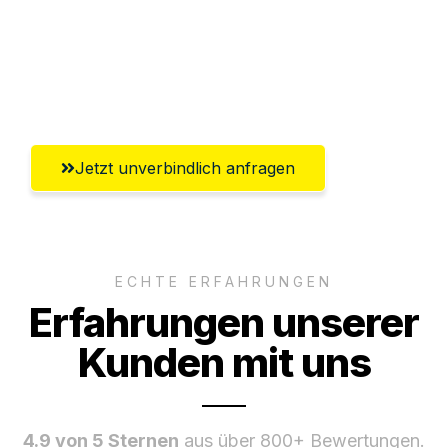
Versichert bis zu 7.500 CHF
Ggf. komplette Zollabwicklung inklusive
Umfassender Kundensupport aus Basel
Jetzt unverbindlich anfragen
ECHTE ERFAHRUNGEN
Erfahrungen unserer
Kunden mit uns
4.9 von 5 Sternen
aus über 800+ Bewertungen.