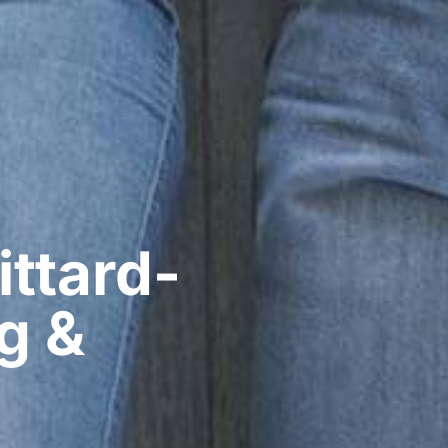
ittard-
g &