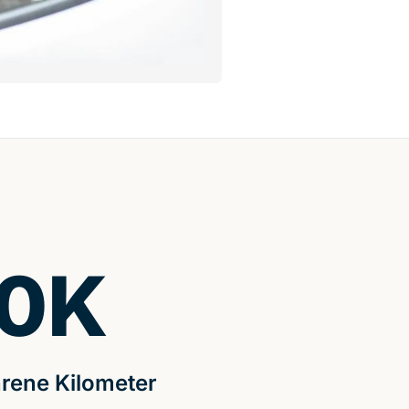
0
K
rene Kilometer