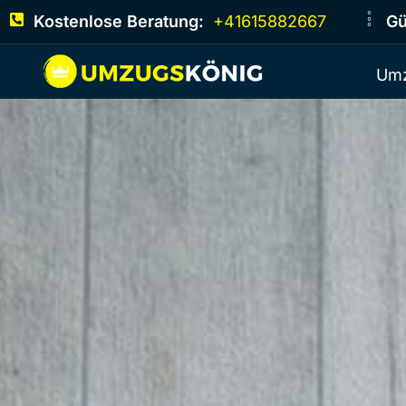
Kostenlose Beratung:
+41615882667
Gü
Umz