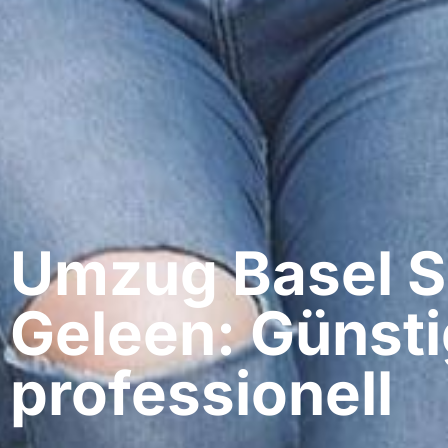
Umzug Basel​ S
Geleen: Günsti
professionell​