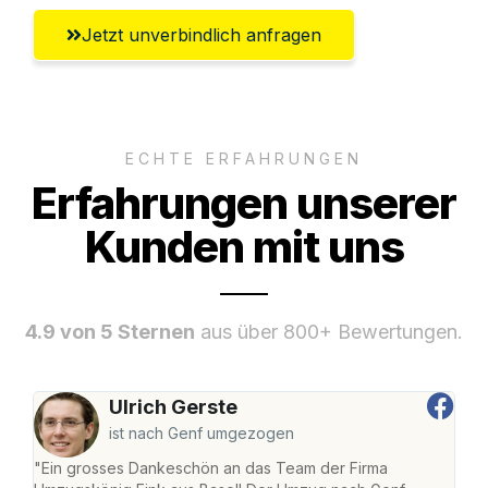
Jetzt unverbindlich anfragen
ECHTE ERFAHRUNGEN
Erfahrungen unserer
Kunden mit uns
4.9 von 5 Sternen
aus über 800+ Bewertungen.
Ulrich Gerste
ist nach Genf umgezogen
"Ein grosses Dankeschön an das Team der Firma
"Die