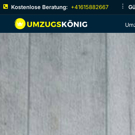
Kostenlose Beratung:
+41615882667
Gü
Umz