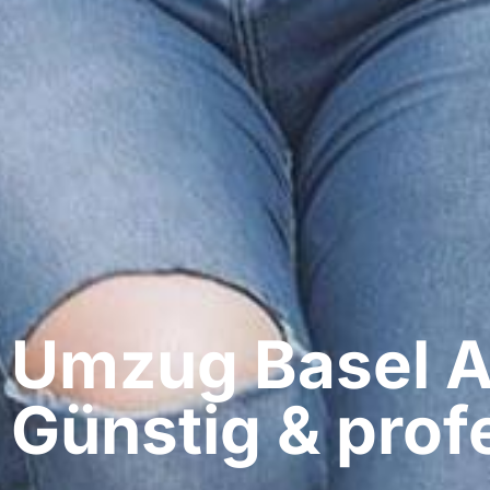
Umzug Basel​ 
Günstig & profe