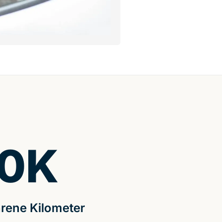
0
K
rene Kilometer