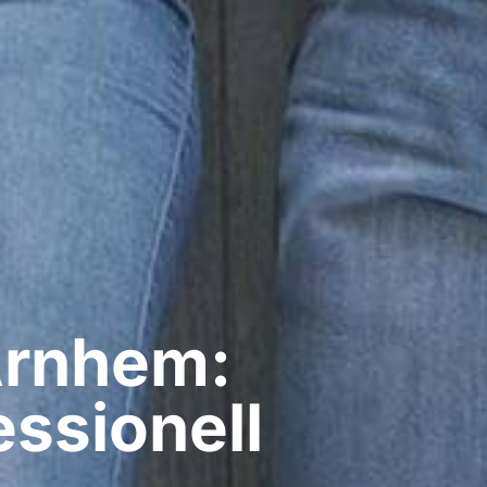
Arnhem:
ssionell​