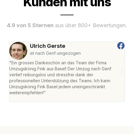
Kunden mit uns
4.9 von 5 Sternen
aus über 800+ Bewertungen.
Ulrich Gerste
ist nach Genf umgezogen
"Ein grosses Dankeschön an das Team der Firma
"Die
Umzugskönig Fink aus Basel! Der Umzug nach Genf
Ret
verlief reibungslos und stressfrei dank der
war 
professionellen Unterstützung des Teams. Ich kann
mein
Umzugskönig Fink Basel jedem uneingeschränkt
mein
weiterempfehlen!"
gros