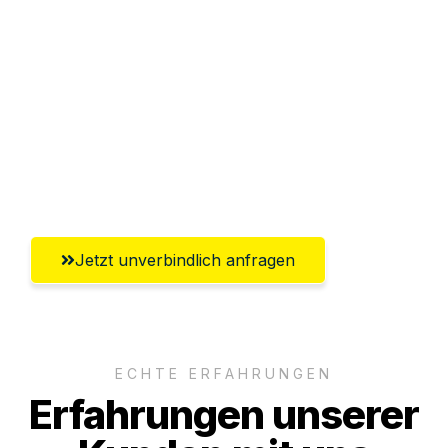
Sparen Sie bis zu 100 CHF bei Anfrage
Abwicklung innerhalb von 24 Stunden
Versichert bis zu 7.500 CHF
Ggf. komplette Zollabwicklung inklusive
Umfassender Kundensupport aus Basel
Jetzt unverbindlich anfragen
ECHTE ERFAHRUNGEN
Erfahrungen unserer