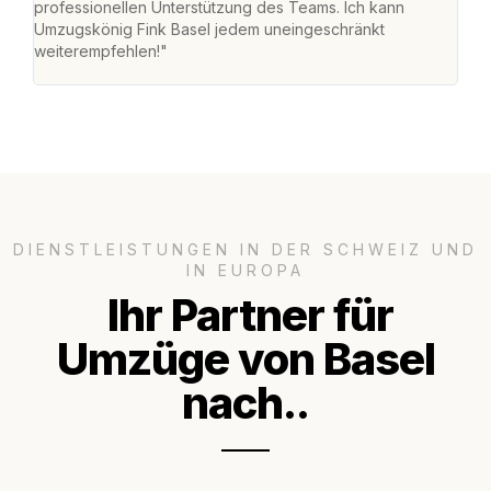
professionellen Unterstützung des Teams. Ich kann
mein
Umzugskönig Fink Basel jedem uneingeschränkt
mein
weiterempfehlen!"
gros
DIENSTLEISTUNGEN IN DER SCHWEIZ UND
IN EUROPA
Ihr Partner für
Umzüge von Basel
nach..