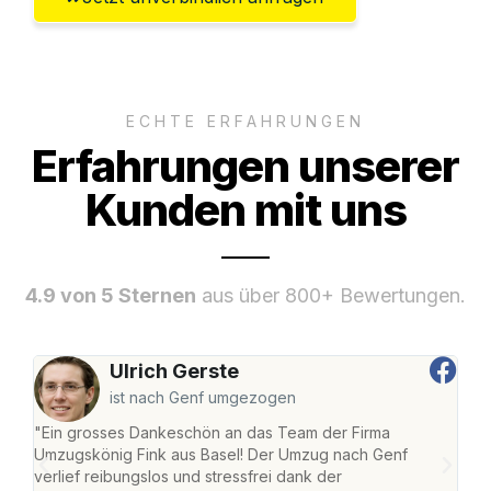
ECHTE ERFAHRUNGEN
Erfahrungen unserer
Kunden mit uns
4.9 von 5 Sternen
aus über 800+ Bewertungen.
Ulrich Gerste
ist nach Genf umgezogen
"Ein grosses Dankeschön an das Team der Firma
"Die
Umzugskönig Fink aus Basel! Der Umzug nach Genf
Ret
verlief reibungslos und stressfrei dank der
war 