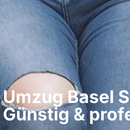
Umzug Basel​ S
Günstig & profe