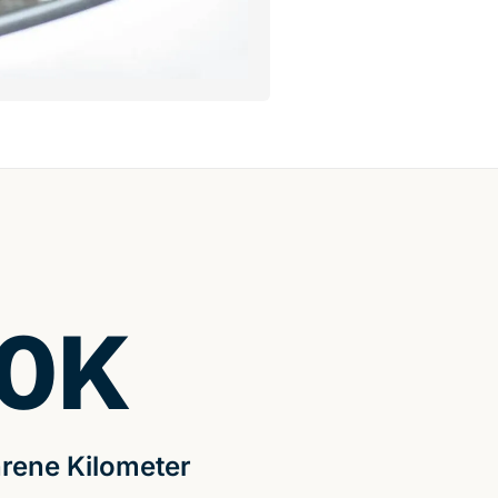
0
K
rene Kilometer