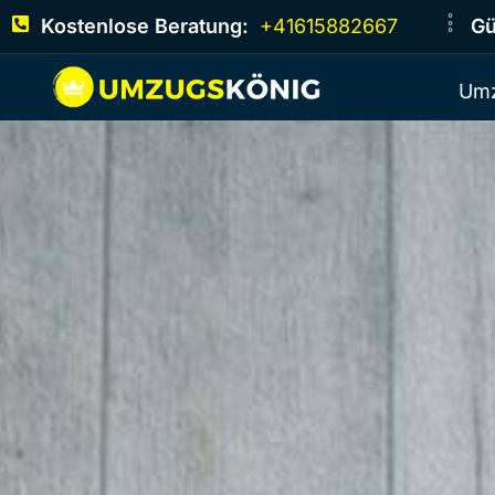
Kostenlose Beratung:
+41615882667
Gü
Umz