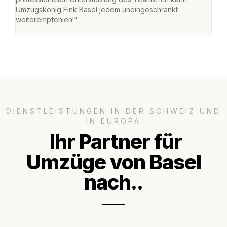
Umzugskönig Fink Basel jedem uneingeschränkt
mein
weiterempfehlen!"
gros
DIENSTLEISTUNGEN IN DER SCHWEIZ UND
IN EUROPA
Ihr Partner für
Umzüge von Basel
nach..