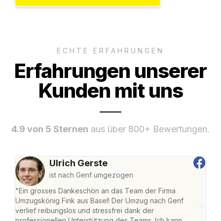
ECHTE ERFAHRUNGEN
Erfahrungen unserer
Kunden mit uns
4.9 von 5 Sternen
aus über 800+ Bewertungen.
Ulrich Gerste
ist nach Genf umgezogen
"Ein grosses Dankeschön an das Team der Firma
"Die
Umzugskönig Fink aus Basel! Der Umzug nach Genf
Ret
verlief reibungslos und stressfrei dank der
war 
professionellen Unterstützung des Teams. Ich kann
mein