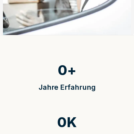
0
+
Jahre Erfahrung
0
K