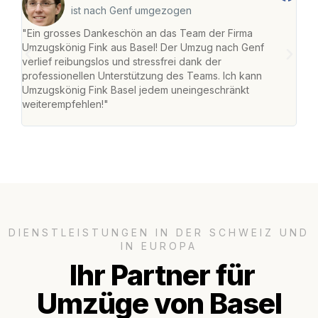
ist nach Genf umgezogen
"Ein grosses Dankeschön an das Team der Firma
"Die
Umzugskönig Fink aus Basel! Der Umzug nach Genf
Ret
verlief reibungslos und stressfrei dank der
war 
professionellen Unterstützung des Teams. Ich kann
mein
Umzugskönig Fink Basel jedem uneingeschränkt
mein
weiterempfehlen!"
gros
DIENSTLEISTUNGEN IN DER SCHWEIZ UND
IN EUROPA
Ihr Partner für
Umzüge von Basel