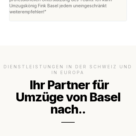
Umzugskönig Fink Basel jedem uneingeschränkt
mein
weiterempfehlen!"
gros
DIENSTLEISTUNGEN IN DER SCHWEIZ UND
IN EUROPA
Ihr Partner für
Umzüge von Basel
nach..