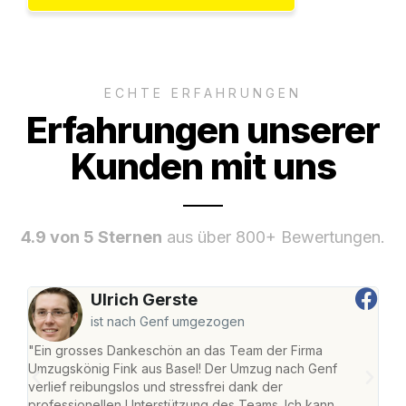
ECHTE ERFAHRUNGEN
Erfahrungen unserer
Kunden mit uns
4.9 von 5 Sternen
aus über 800+ Bewertungen.
Ulrich Gerste
ist nach Genf umgezogen
"Ein grosses Dankeschön an das Team der Firma
"Die
Umzugskönig Fink aus Basel! Der Umzug nach Genf
Ret
verlief reibungslos und stressfrei dank der
war 
professionellen Unterstützung des Teams. Ich kann
mein