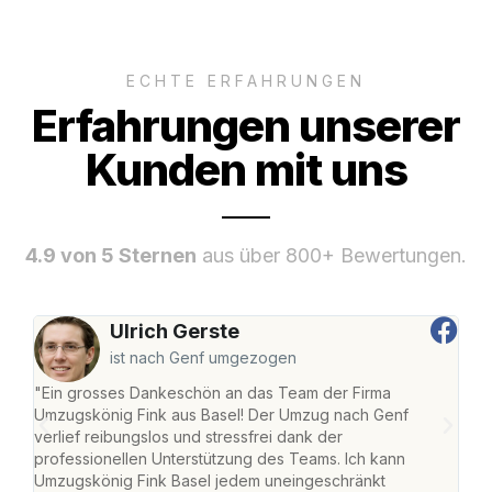
ECHTE ERFAHRUNGEN
Erfahrungen unserer
Kunden mit uns
4.9 von 5 Sternen
aus über 800+ Bewertungen.
Ulrich Gerste
ist nach Genf umgezogen
"Ein grosses Dankeschön an das Team der Firma
"Die
Umzugskönig Fink aus Basel! Der Umzug nach Genf
Ret
verlief reibungslos und stressfrei dank der
war 
professionellen Unterstützung des Teams. Ich kann
mein
Umzugskönig Fink Basel jedem uneingeschränkt
mein