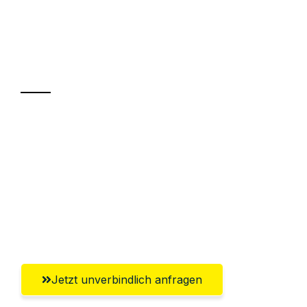
UMZUGSKÖNIG FINK BASEL
Ihr Umzug oder
Transport
Sparen Sie bis zu 100 CHF bei Anfrage
Abwicklung innerhalb von 24 Stunden
Versichert bis zu 7.500 CHF
Ggf. komplette Zollabwicklung inklusive
Umfassender Kundensupport aus Basel
Jetzt unverbindlich anfragen