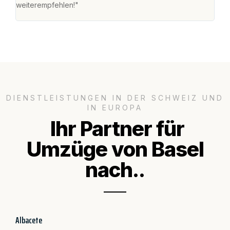
weiterempfehlen!"
gros
DIENSTLEISTUNGEN IN DER SCHWEIZ UND
IN EUROPA
Ihr Partner für
Umzüge von Basel
nach..
Albacete