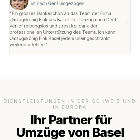
ist nach Genf umgezogen
"Ein grosses Dankeschön an das Team der Firma
"Die
Umzugskönig Fink aus Basel! Der Umzug nach Genf
Ret
verlief reibungslos und stressfrei dank der
war 
professionellen Unterstützung des Teams. Ich kann
mein
Umzugskönig Fink Basel jedem uneingeschränkt
mein
weiterempfehlen!"
gros
DIENSTLEISTUNGEN IN DER SCHWEIZ UND
IN EUROPA
Ihr Partner für
Umzüge von Basel