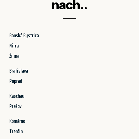
nach..
Banská Bystrica
Nitra
Žilina
Bratislava
Poprad
Kaschau
Prešov
Komárno
Trenčín