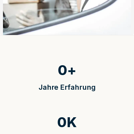
0
+
Jahre Erfahrung
0
K