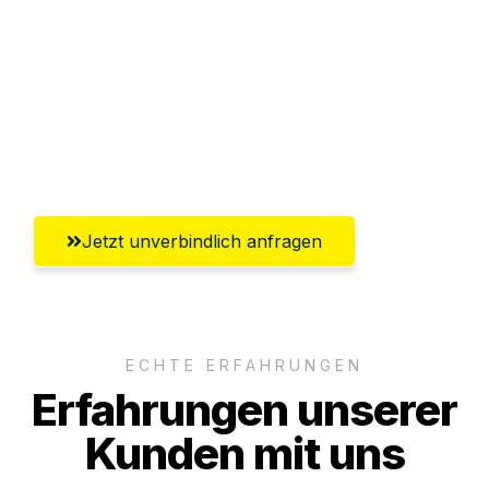
Abwicklung innerhalb von 24 Stunden
Versichert bis zu 7.500 CHF
Ggf. komplette Zollabwicklung inklusive
Umfassender Kundensupport aus Basel
Jetzt unverbindlich anfragen
ECHTE ERFAHRUNGEN
Erfahrungen unserer
Kunden mit uns