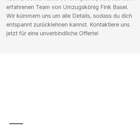
erfahrenen Team von Umzugskönig Fink Basel.
Wir kümmern uns um alle Details, sodass du dich
entspannt zurücklehnen kannst. Kontaktiere uns
jetzt für eine unverbindliche Offerte!
UMZUGSKÖNIG FINK BASEL
Ihr Umzug oder
Transport
Sparen Sie bis zu 100 CHF bei Anfrage