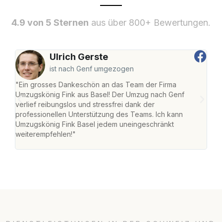
4.9 von 5 Sternen
aus über 800+ Bewertungen.
Ulrich Gerste
ist nach Genf umgezogen
"Ein grosses Dankeschön an das Team der Firma
"Die
Umzugskönig Fink aus Basel! Der Umzug nach Genf
Ret
verlief reibungslos und stressfrei dank der
war 
professionellen Unterstützung des Teams. Ich kann
mein
Umzugskönig Fink Basel jedem uneingeschränkt
mein
weiterempfehlen!"
gros