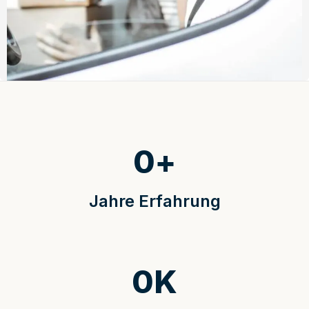
0
+
Jahre Erfahrung
0
K