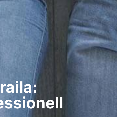
aila:
ssionell​