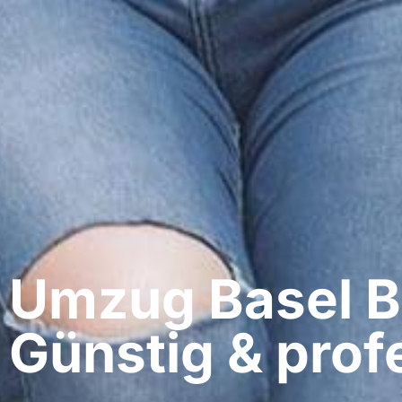
Umzug Basel​ Br
Günstig & profe