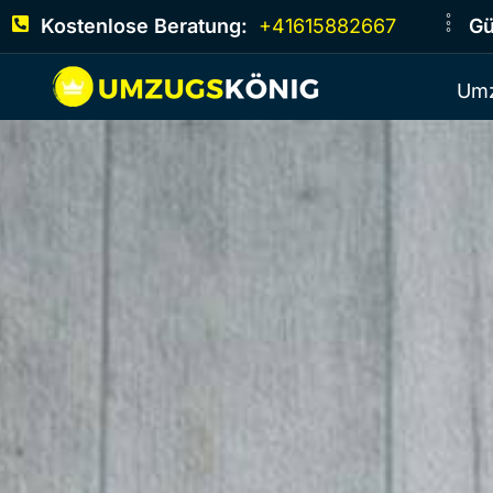
Kostenlose Beratung:
+41615882667
Gü
Umz