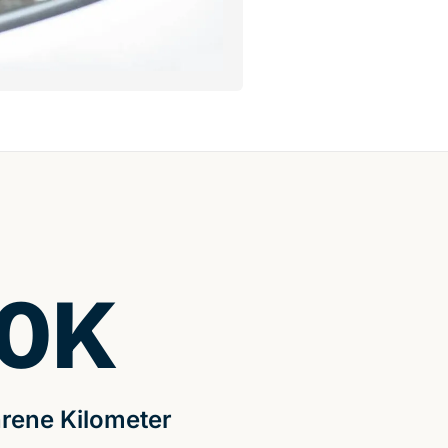
0
K
rene Kilometer