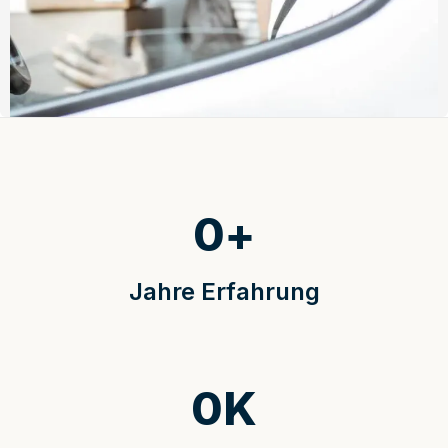
0
+
Jahre Erfahrung
0
K