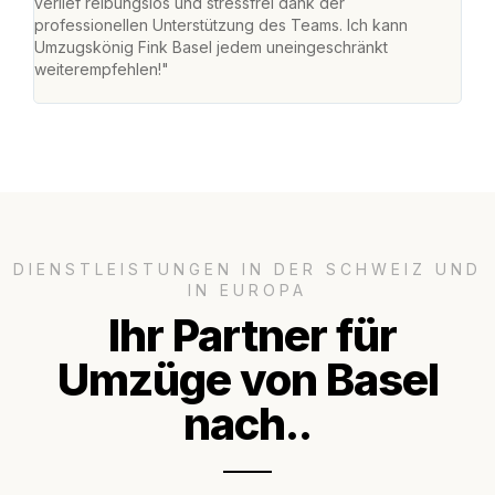
verlief reibungslos und stressfrei dank der
war 
professionellen Unterstützung des Teams. Ich kann
mein
Umzugskönig Fink Basel jedem uneingeschränkt
mein
weiterempfehlen!"
gros
DIENSTLEISTUNGEN IN DER SCHWEIZ UND
IN EUROPA
Ihr Partner für
Umzüge von Basel
nach..