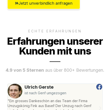
Jetzt unverbindlich anfragen
ECHTE ERFAHRUNGEN
Erfahrungen unserer
Kunden mit uns
4.9 von 5 Sternen
aus über 800+ Bewertungen.
Ulrich Gerste
ist nach Genf umgezogen
"Ein grosses Dankeschön an das Team der Firma
"Die
Umzugskönig Fink aus Basel! Der Umzug nach Genf
Ret