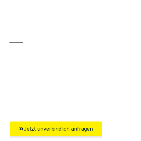
UMZUGSKÖNIG FINK BASEL
Ihr Umzug oder
Transport
Sparen Sie bis zu 100 CHF bei Anfrage
Abwicklung innerhalb von 24 Stunden
Versichert bis zu 7.500 CHF
Ggf. komplette Zollabwicklung inklusive
Umfassender Kundensupport aus Basel
Jetzt unverbindlich anfragen