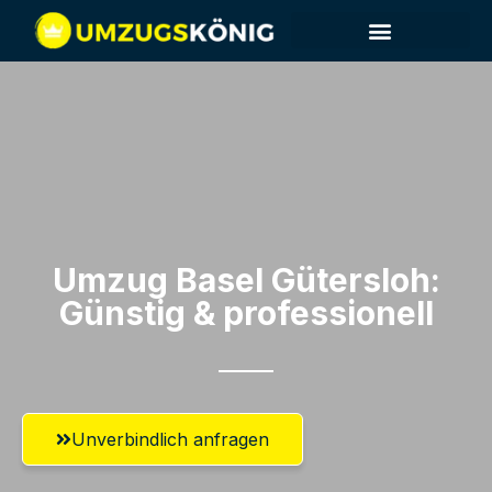
Umzugsunternehmen Basel
Umzug Basel​ Gütersloh:
Günstig & professionell​
Unverbindlich anfragen