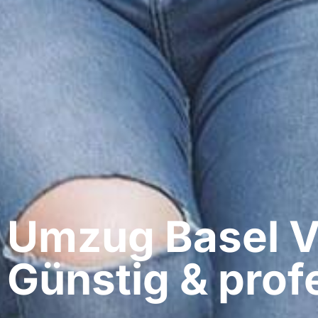
Umzug Basel​ V
Günstig & profe