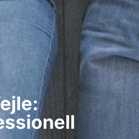
ejle:
ssionell​