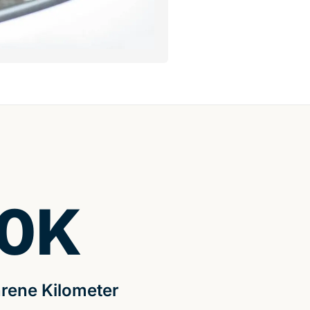
0
K
rene Kilometer