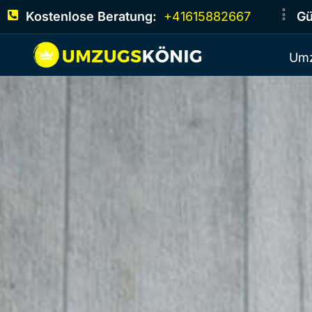
Kostenlose Beratung:
+41615882667
Gü
Umz