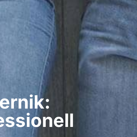
ernik:
ssionell​