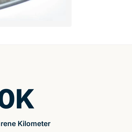
0
K
rene Kilometer