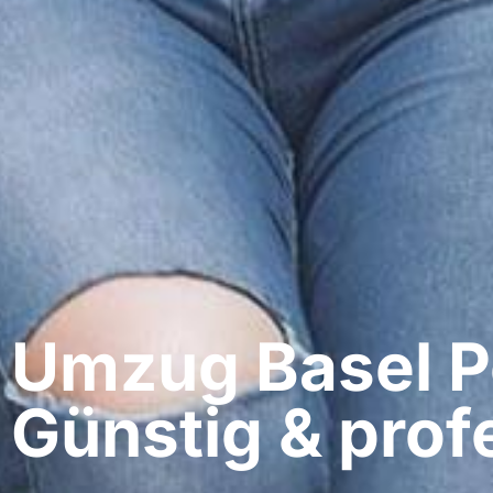
Umzug Basel​ P
Günstig & profe