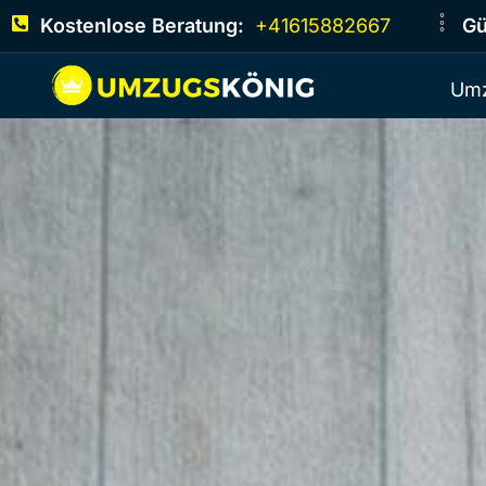
Kostenlose Beratung:
+41615882667
Gü
Umz