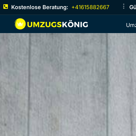
Kostenlose Beratung:
+41615882667
Gü
Umz