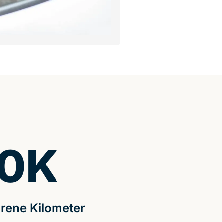
0
K
rene Kilometer